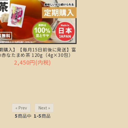
期購入】【毎月15日前後に発送】富
赤なたまめ茶 120g（4g×30包）
2,450円(内税)
« Prev
Next »
5
商品中
1-5
商品