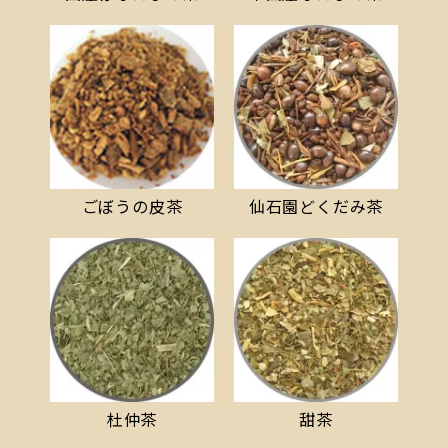
ごぼうの皮茶
仙石園どくだみ茶
杜仲茶
甜茶